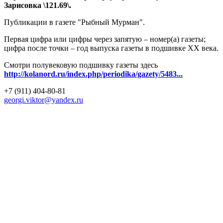
Зарисовка \121.69\.
Публикации в газете "Рыбный Мурман".
Первая цифра или цифры через запятую – номер(а) газеты;
цифра после точки – год выпуска газеты в подшивке ХХ века.
Смотри полувековую подшивку газеты здесь
http://kolanord.ru/index.php/periodika/gazety/5483...
+7 (911) 404-80-81
georgi.viktor@yandex.ru