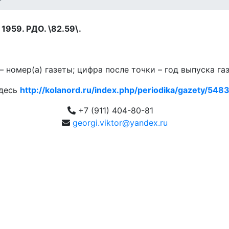
1959. РДО. \82.59\.
 номер(а) газеты; цифра после точки – год выпуска га
здесь
http://kolanord.ru/index.php/periodika/gazety/5483.
+7 (911) 404-80-81
georgi.viktor@yandex.ru