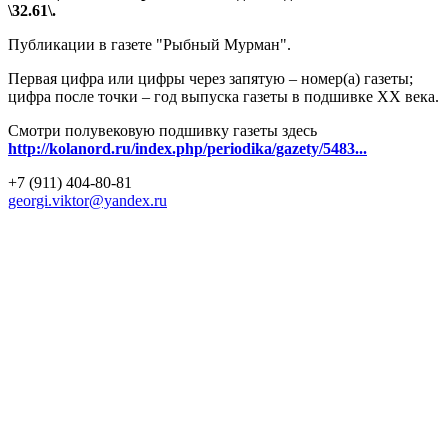
\32.61\.
Публикации в газете "Рыбный Мурман".
Первая цифра или цифры через запятую – номер(а) газеты;
цифра после точки – год выпуска газеты в подшивке ХХ века.
Смотри полувековую подшивку газеты здесь
http://kolanord.ru/index.php/periodika/gazety/5483...
+7 (911) 404-80-81
georgi.viktor@yandex.ru