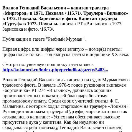
Волков Геннадий Васильевич – капитан траулера
«Миргород» в 1971. Похвала \ 115.71\. Траулера «Вильнюс»
в 1972. Похвала. Зарисовка и фото. Капитан траулера
«Гурзуф» в 1973. Похвала.
капитан РТ «Вильнюс» в 1973.
Зарисовка и фото. \16.73\.
Публикации в газете "Рыбный Мурман".
Первая цифра или цифры через запятую – номер(а) газеты;
цифра после точки – год выпуска газеты в подшивке ХХ века.
Смотри полувековую подшивку газеты здесь
http://kolanord.ru/index.php/periodika/gazety/5483...
Волков Геннадий Васильевич - капитан на судах Мурманского
тралового флота. В начале 1970-х годов руководил экипажем
«бортовичка» РТ-274 «Вильнюс», добиваясь хороших
производственных показателей благодаря богатому
промысловому опыту. Среди своих учителей считал Ф.С.
Малыгина, с которым ходил старпомом на траулере «Лоцман».
Руководил экипажем траулера «Гурзуф», моряки которого так
отзывались о капитане: «Успех нам обеспечивает высокое
присутствие духа у капитана. Как бы неудачно ни
складывался рейс поначалу, Геннадий Васильевич спокоен,