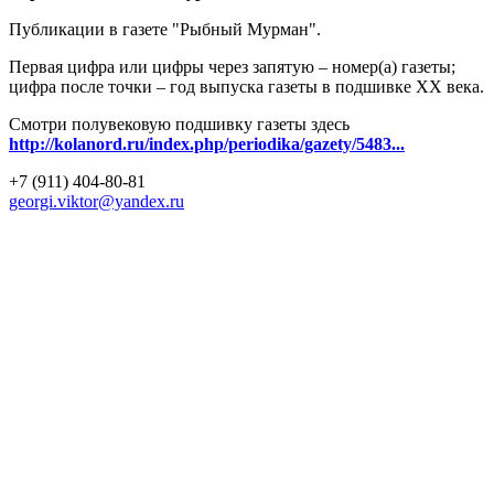
Публикации в газете "Рыбный Мурман".
Первая цифра или цифры через запятую – номер(а) газеты;
цифра после точки – год выпуска газеты в подшивке ХХ века.
Смотри полувековую подшивку газеты здесь
http://kolanord.ru/index.php/periodika/gazety/5483...
+7 (911) 404-80-81
georgi.viktor@yandex.ru