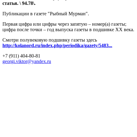
статья. \ 94.78\.
Публикации в газете "Рыбный Мурман".
Первая цифра или цифры через запятую – номер(а) газеты;
цифра после точки – год выпуска газеты в подшивке ХХ века.
Смотри полувековую подшивку газеты здесь
http://kolanord.ru/index.php/periodika/gazety/5483...
+7 (911) 404-80-81
georgi.viktor@yandex.ru