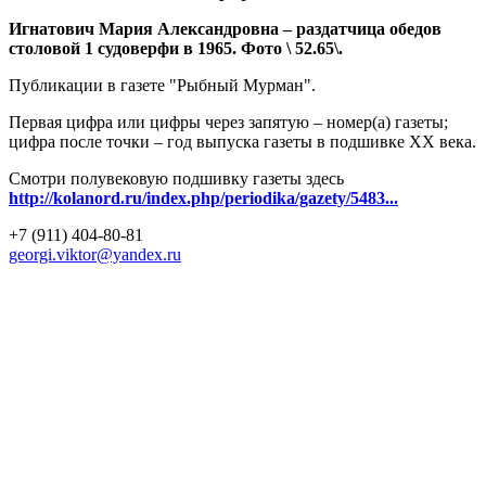
Игнатович Мария Александровна – раздатчица обедов
столовой 1 судоверфи в 1965. Фото \ 52.65\.
Публикации в газете "Рыбный Мурман".
Первая цифра или цифры через запятую – номер(а) газеты;
цифра после точки – год выпуска газеты в подшивке ХХ века.
Смотри полувековую подшивку газеты здесь
http://kolanord.ru/index.php/periodika/gazety/5483...
+7 (911) 404-80-81
georgi.viktor@yandex.ru