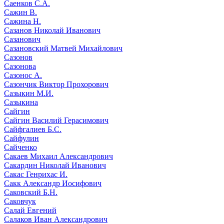
Саенков С.А.
Сажин В.
Сажина Н.
Сазанов Николай Иванович
Сазанович
Сазановский Матвей Михайлович
Сазонов
Сазонова
Сазонос А.
Сазончик Виктор Прохорович
Сазыкин М.И.
Сазыкина
Сайгин
Сайгин Василий Герасимович
Сайфгалиев Б.С.
Сайфулин
Сайченко
Сакаев Михаил Александрович
Сакардин Николай Иванович
Сакас Генрихас И.
Сакк Александр Иосифович
Саковский Б.Н.
Саковчук
Салай Евгений
Салаков Иван Александрович