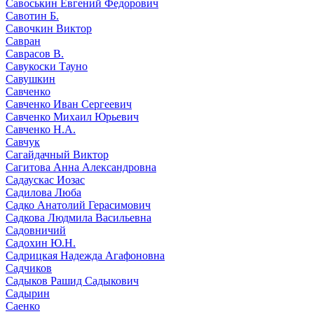
Савоськин Евгений Федорович
Савотин Б.
Савочкин Виктор
Савран
Саврасов В.
Савукоски Тауно
Савушкин
Савченко
Савченко Иван Сергеевич
Савченко Михаил Юрьевич
Савченко Н.А.
Савчук
Сагайдачный Виктор
Сагитова Анна Александровна
Садаускас Иозас
Садилова Люба
Садко Анатолий Герасимович
Садкова Людмила Васильевна
Садовничий
Садохин Ю.Н.
Садрицкая Надежда Агафоновна
Садчиков
Садыков Рашид Садыкович
Садырин
Саенко