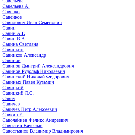
Савельева
Савельева А.
Савенко
Савенков
Савилович Иван Семенович
Савин
Савин А.Г.
Савин В.А.
Савина Светлана
Савинкин
Савинков Александр
Савинов
Савинов Дмитрий Александрович
Савинов Рудольф Николаевич
Савинский Николай Федорович
Савиных Павел Кузьмич
Савицкий
Савицкий Л.С.
Савич
Савичев
Савичев Петр Алексеевич
Савкин Е.
Саволайнен Феликс Андреевич
Савостин Вячеслав
Савостьянов Владимир Владимирович