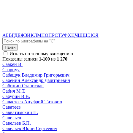
А
Б
В
Г
Д
Е
Ж
З
И
К
Л
М
Н
О
П
Р
С
Т
У
Ф
Х
Ц
Ч
Ш
Щ
Э
Ю
Я
Найти
Искать по точному вхождению
Показаны записи
1-100
из
1 270
.
Саакен В.
Саарпуу
Сабащук Владимир Григорьевич
Сабенин Александр Дмитриевич
Сабинин Станислав
Сабич М.Т.
Сабурин В.В.
Савастеев Ануфрий Титович
Саватеев
Савватимский П.
Савельев
Савельев Б.П.
Савельев Юрий Сергеевич